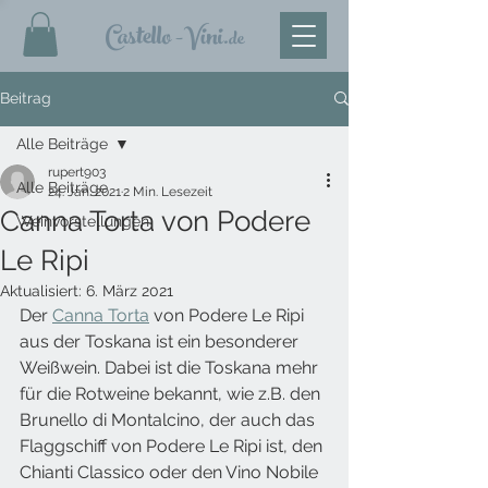
Castello
-Vini
.de
Beitrag
Alle Beiträge
rupert903
Alle Beiträge
24. Jan. 2021
2 Min. Lesezeit
Canna Torta von Podere
Weinvorstellungen
Le Ripi
Aktualisiert:
6. März 2021
Der 
Canna Torta
 von Podere Le Ripi 
aus der Toskana ist ein besonderer 
Weißwein. Dabei ist die Toskana mehr 
für die Rotweine bekannt, wie z.B. den 
Brunello di Montalcino, der auch das 
Flaggschiff von Podere Le Ripi ist, den 
Chianti Classico oder den Vino Nobile 