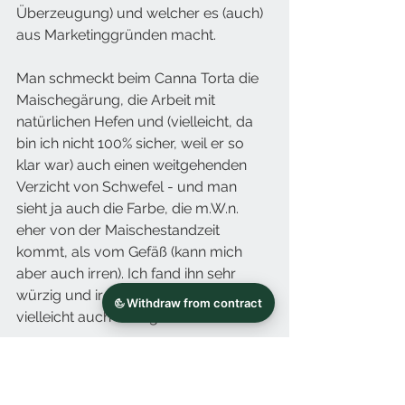
Überzeugung) und welcher es (auch) 
aus Marketinggründen macht. 
Man schmeckt beim Canna Torta die 
Maischegärung, die Arbeit mit 
natürlichen Hefen und (vielleicht, da 
bin ich nicht 100% sicher, weil er so 
klar war) auch einen weitgehenden 
Verzicht von Schwefel - und man 
sieht ja auch die Farbe, die m.W.n. 
eher von der Maischestandzeit 
kommt, als vom Gefäß (kann mich 
aber auch irren). Ich fand ihn sehr 
würzig und irgendwie auch ätherisch, 
vielleicht auch nussig. 
Mir schmeckt so ein Wein sehr gut - 
er ist eben nicht von der Stange 
sondern irgendwie auch altmodisch in 