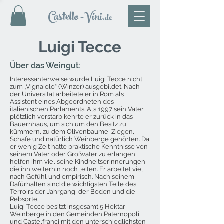
Castello
-Vini
.de
Luigi Tecce
Über das Weingut:
Interessanterweise wurde Luigi Tecce nicht
zum „Vignaiolo“ (Winzer) ausgebildet. Nach
der Universität arbeitete er in Rom als
Assistent eines Abgeordneten des
italienischen Parlaments. Als 1997 sein Vater
plötzlich verstarb kehrte er zurück in das
Bauernhaus, um sich um den Besitz zu
kümmern, zu dem Olivenbäume, Ziegen,
Schafe und natürlich Weinberge gehörten. Da
er wenig Zeit hatte praktische Kenntnisse von
seinem Vater oder Großvater zu erlangen,
helfen ihm viel seine Kindheitserinnerungen,
die ihn weiterhin noch leiten. Er arbeitet viel
nach Gefühl und empirisch. Nach seinem
Dafürhalten sind die wichtigsten Teile des
Terroirs der Jahrgang, der Boden und die
Rebsorte.
Luigi Tecce besitzt insgesamt 5 Hektar
Weinberge in den Gemeinden Paternopoli
und Castelfranci mit den unterschiedlichsten