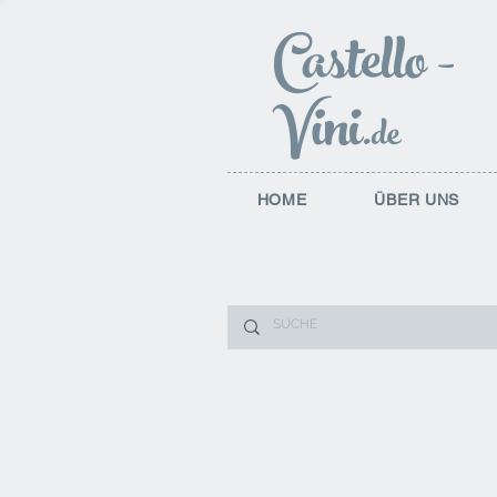
Castello
-
Vini
.de
HOME
ÜBER UNS