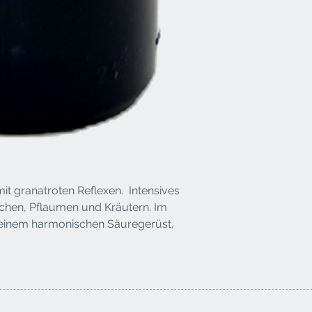
it granatroten Reflexen. Intensives
chen, Pflaumen und Kräutern. Im
einem harmonischen Säuregerüst,