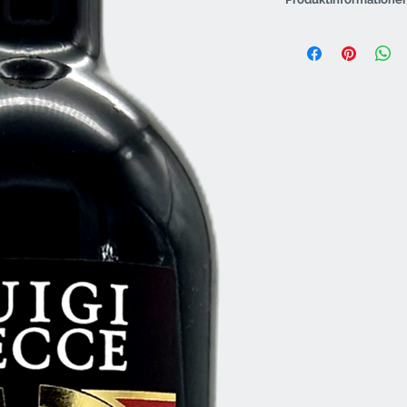
Weintyp
Region
Weingut
Rebsorte
Jahrgang
Flaschengröße
Lagerpotenzial (ab
Jahrgang)
Speiseempfehlun