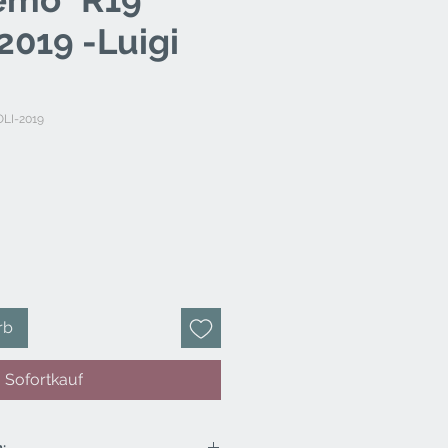
2019 -Luigi
OLI-2019
preis
ale-
reis
rb
Sofortkauf
: