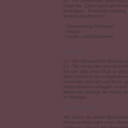
1.1 - Für Lieferungen innerhalb 
folgende Zahlungsmöglichkeit
jeweiligen Produktdarstellu
anderes bestimmt ist:
- Überweisung (Vorkasse)
- Paypal
- Kredit- und Debitkarten
2. Lieferung
2.1 - Der Versand Ihrer Bestellu
2.2 - Wir versenden standardmäß
Sie uns bitte eine Email an
info
dem Land und der entsprechenden
versenden können und Ihnen ggf
Versandpartner erfragen müssen.
liefern nur solange der Vorrat re
im Weingut.
3. Versandkosten
Wir liefern ab einem Bestellwer
Warenbestellungen unter diese
Lieferung. Die auf den Produkts