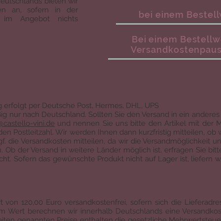
Deutschlands bieten wir
en an, sofern in der
bei einem Bestell
ng im Angebot nichts
Bei einem Bestellwe
Versandkostenpausc
ng erfolgt per Deutsche Post, Hermes, DHL, UPS
ig nur nach Deutschland. Sollten Sie den Versand in ein ander
@castello-vini.de
und nennen Sie uns bitte den Artikel mit der 
 Postleitzahl. Wir werden Ihnen dann kurzfristig mitteilen, ob
. die Versandkosten mitteilen, da wir die Versandmöglichkeit u
 Ob der Versand in weitere Länder möglich ist, erfragen Sie bit
icht. Sofern das gewünschte Produkt nicht auf Lager ist, liefern w
t von 120,00 Euro versandkostenfrei, sofern sich die Lieferadre
m Wert berechnen wir innerhalb Deutschlands eine Versandkos
eiten genannten Preise enthalten die gesetzliche Mehrwertsteuer