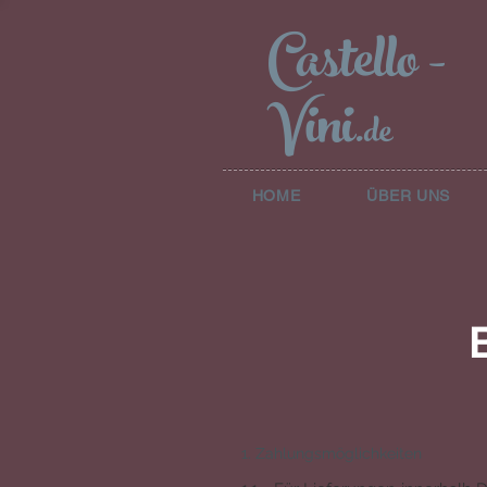
Castello
-
Vini
.de
HOME
ÜBER UNS
1. Zahlungsmöglichkeiten