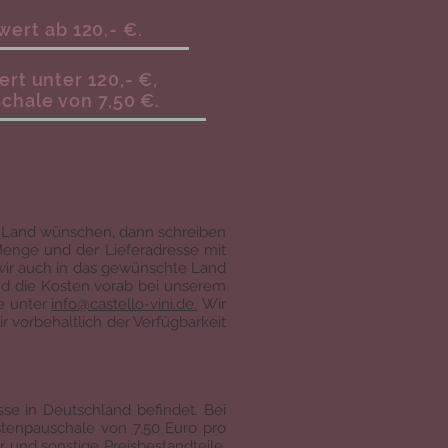
wert ab 120,- €.
rt unter 120,- €,
hale von 7,50 €.
es Land wünschen, dann schreiben
Menge und der Lieferadresse mit
 wir auch in das gewünschte Land
nd die Kosten vorab bei unserem
te unter
info@ca
stello-vini.de.
Wir
ir vorbehaltlich der Verfügbarkeit
sse in Deutschland befindet. Bei
tenpauschale von 7,50 Euro pro
 und sonstige Preisbestandteile.