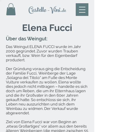
Castello
-Vini
.de
Elena Fucci
Über das Weingut:
Das Weingut ELENA FUCCI wurde im Jahr
2000 gegründet. Zuvor wurden Trauben
verkauft, bzw. Wein für den Eigenbedarf
produziert.
Der Gründung voraus ging die Entscheidung
der Familie Fucci, Weinberge der Lage
„Solagna del Titolo“ am Fuße des Monte
Vulture verkaufen zu wollen. Elena wollte
dies jedoch nicht mittragen – handelte es sich
doch um Reben, die um ihr Elternhaus lagen
und die ihr Großvater in den 60er Jahren
gekauft hatte. So entschloss sie sich, ihr
Leben neu auszurichten und sich dem
Weinbau zu widmen. Der Verkauf wurde
abgewendet.
Ziel von Elena Fucci war von Beginn an
„etwas Großartiges“ vor allem aus den bereits
älteren Weinbergen (die meisten zwischen 55