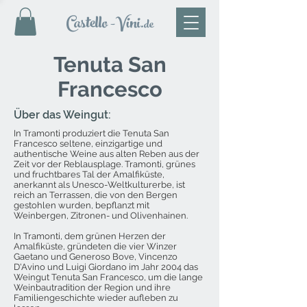
Castello
-Vini
.de
Tenuta San
Francesco
Über das Weingut:
In Tramonti produziert die Tenuta San
Francesco seltene, einzigartige und
authentische Weine aus alten Reben aus der
Zeit vor der Reblausplage. Tramonti, grünes
und fruchtbares Tal der Amalfiküste,
anerkannt als Unesco-Weltkulturerbe, ist
reich an Terrassen, die von den Bergen
gestohlen wurden, bepflanzt mit
Weinbergen, Zitronen- und Olivenhainen.
In Tramonti, dem grünen Herzen der
Amalfiküste, gründeten die vier Winzer
Gaetano und Generoso Bove, Vincenzo
D'Avino und Luigi Giordano im Jahr 2004 das
Weingut Tenuta San Francesco, um die lange
Weinbautradition der Region und ihre
Familiengeschichte wieder aufleben zu