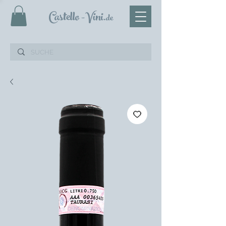
Castello
-Vini
.de