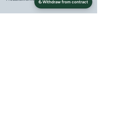
Weintyp
Rotwein
Region
Kampanien
Weingut
Azienda di
Vitivinicola Di
Prisco
Rebsorte
Aglianico (100%)
Jahrgang
2012
Flaschengröße
0,75 l
Lagerpotenzial (ab
20-25 Jahre
Jahrgang)
Speiseempfehlung
Gerichte mit
rotem Fleisch
oder