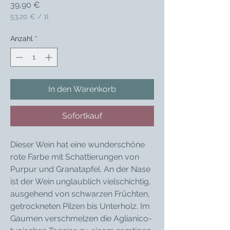
Preis
39,90 €
53,20 €
/
1l
53,20 €
pro
Anzahl
*
1
Liter
In den Warenkorb
Sofortkauf
Dieser Wein hat eine wunderschöne
rote Farbe mit Schattierungen von
Purpur und Granatapfel. An der Nase
ist der Wein unglaublich vielschichtig,
ausgehend von schwarzen Früchten,
getrockneten Pilzen bis Unterholz. Im
Gaumen verschmelzen die Aglianico-