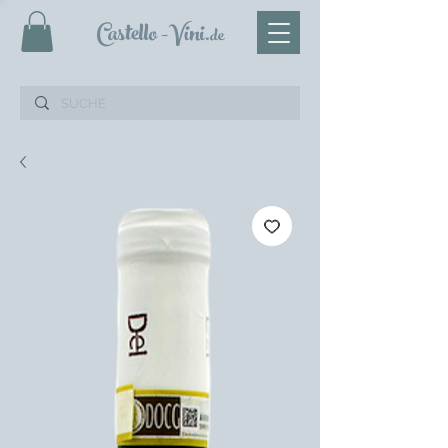
Castello
-Vini
.de