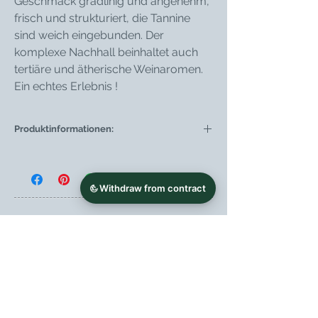
Geschmack gradlinig und angenehm,
frisch und strukturiert, die Tannine
sind weich eingebunden. Der
komplexe Nachhall beinhaltet auch
tertiäre und ätherische Weinaromen.
Ein echtes Erlebnis !
Produktinformationen:
Weintyp
Rotwein
Region
Kampanien
Weingut
Cantine Delite
Contrada Chianzano,
6
83040 Montemarano
(AV)
www.cantinedelite.it