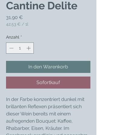
Cantine Delite
Preis
31,90 €
42,53 €
/
1l
42,53 €
pro
Anzahl
*
1
Liter
In den Warenkorb
Sofortkauf
In der Farbe konzentriert dunkel mit
brillanten Reflexen präsentiert sich
dieser Wein bereits mit einem
aufregenden Bouquet: Kaffee,
Rhabarber, Eisen, Kräuter. Im