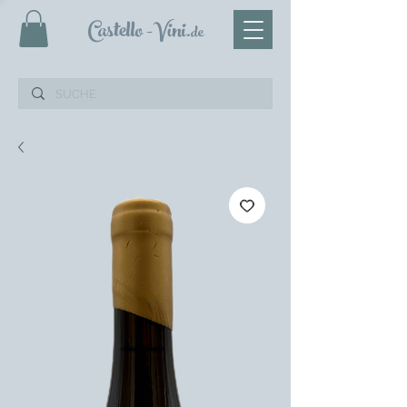
Castello
-Vini
.de