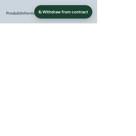
Produktinformationen:
Weintyp
Weißwein
Region
Kampanien
Weingut
Bosco de' Medici
Rebsorte
Caprettone
Jahrgang
2024
Flaschengröße
0,75 l
Lagerpotenzial (ab
>15 Jahre
Jahrgang)
Speiseempfehlung
Empfohlen zu
Fischgerichten mit