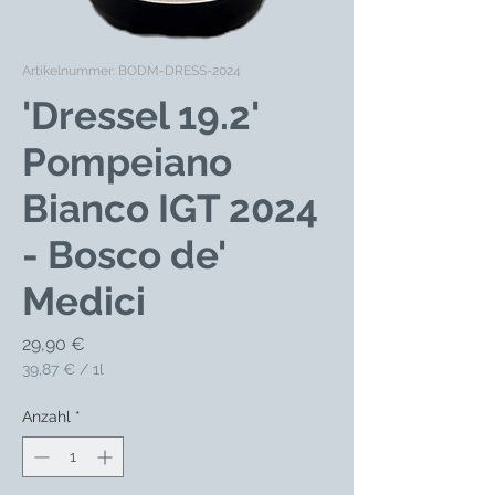
Artikelnummer: BODM-DRESS-2024
'Dressel 19.2'
Pompeiano
Bianco IGT 2024
- Bosco de'
Medici
Preis
29,90 €
39,87 €
/
1l
39,87 €
pro
Anzahl
*
1
Liter