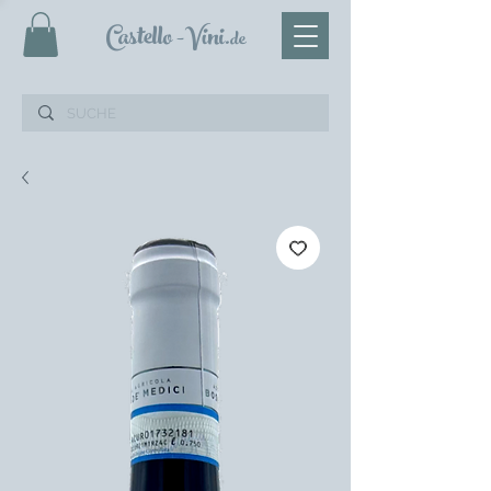
Castello
-Vini
.de