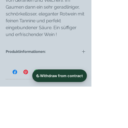
von Geranien und Veilchen). Im
Gaumen dann ein sehr geradliniger,
schnörkelloser, eleganter Rotwein mit
feinen Tannine und perfekt
eingebundener Säure. Ein süffiger
und erfrischender Wein !
Produktinformationen:
Weintyp
Rotwein
Region
Kampanien
Weingut
Bosco de' Medici
Rebsorte
Aglianico, Piedirosso
Jahrgang
2024
Flaschengröße
0,75 l