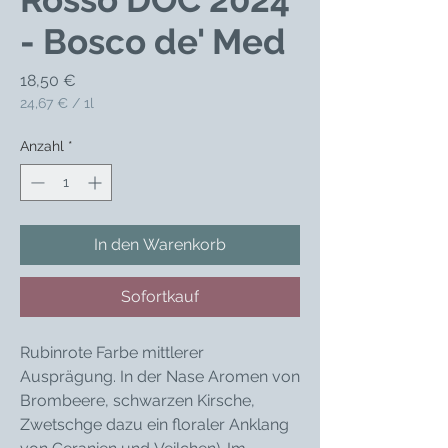
- Bosco de' Med
Preis
18,50 €
24,67 €
/
1l
24,67 €
pro
Anzahl
*
1
Liter
In den Warenkorb
Sofortkauf
Rubinrote Farbe mittlerer
Ausprägung. In der Nase Aromen von
Brombeere, schwarzen Kirsche,
Zwetschge dazu ein floraler Anklang