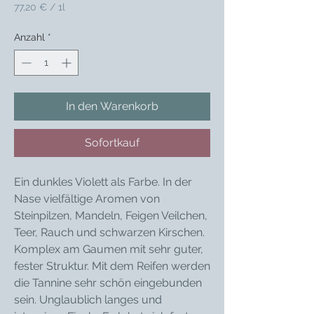
77,20 €
/
1l
77,20 €
pro
Anzahl
*
1
Liter
In den Warenkorb
Sofortkauf
Ein dunkles Violett als Farbe. In der
Nase vielfältige Aromen von
Steinpilzen, Mandeln, Feigen Veilchen,
Teer, Rauch und schwarzen Kirschen.
Komplex am Gaumen mit sehr guter,
fester Struktur. Mit dem Reifen werden
die Tannine sehr schön eingebunden
sein. Unglaublich langes und