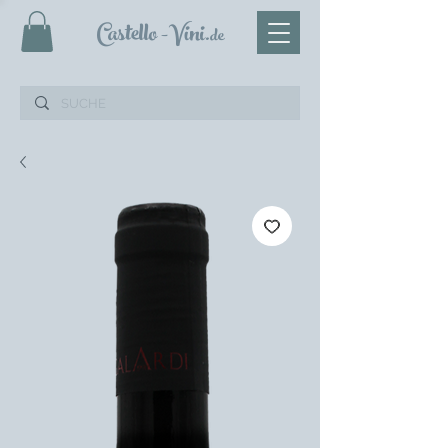
Castello
-Vini
.de