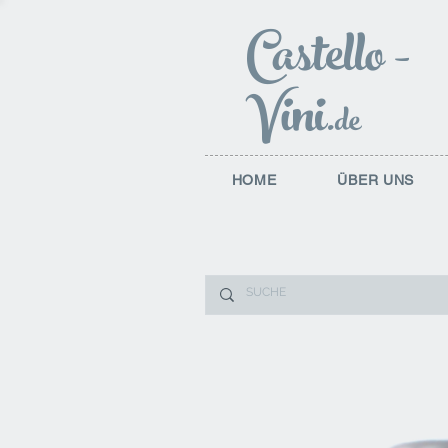
Castello
-
Vini
.de
HOME
ÜBER UNS