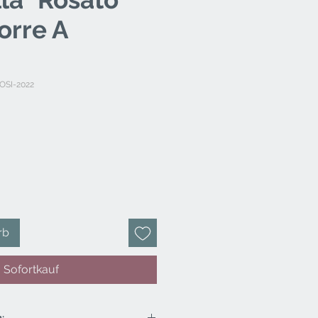
orre A
OSI-2022
rb
Sofortkauf
: