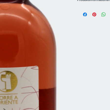
Weintyp
Region
Weingut
Rebsorte
Jahrgang
Flaschengröße
Lagerpotenzial (ab
Jahrgang)
Speiseempfehlun