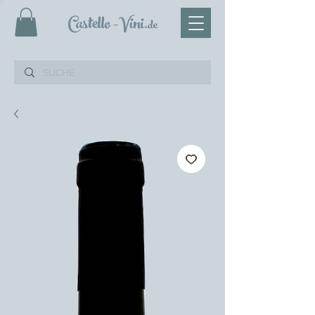
Castello
-Vini
.de