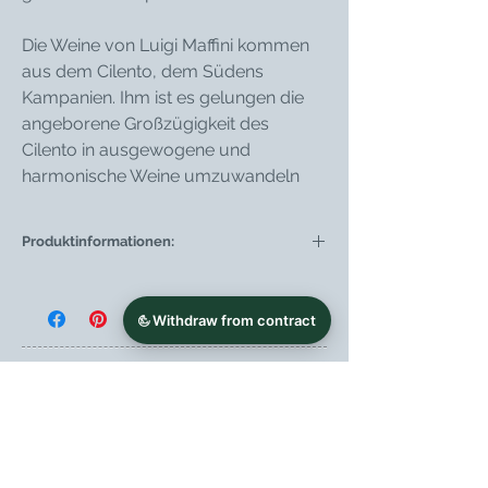
Die Weine von Luigi Maffini kommen
aus dem Cilento, dem Südens
Kampanien. Ihm ist es gelungen die
angeborene Großzügigkeit des
Cilento in ausgewogene und
harmonische Weine umzuwandeln
Produktinformationen:
Weintyp
Weißwein
Region
Kampanien
Weingut
Luigi Maffini Azienda
Vinicola
Rebsorte
Fiano (100%)