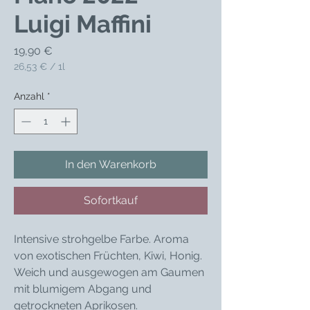
Luigi Maffini
Preis
19,90 €
26,53 €
/
1l
26,53 €
pro
Anzahl
*
1
Liter
In den Warenkorb
Sofortkauf
Intensive strohgelbe Farbe. Aroma
von exotischen Früchten, Kiwi, Honig.
Weich und ausgewogen am Gaumen
mit blumigem Abgang und
getrockneten Aprikosen.