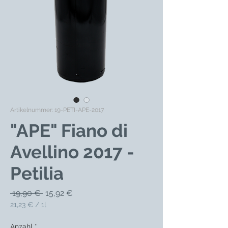
Artikelnummer: 19-PETI-APE-2017
"APE" Fiano di
Avellino 2017 -
Petilia
Standardpreis
Sale-
 19,90 € 
15,92 €
Preis
21,23 €
/
1l
21,23 €
pro
Anzahl
*