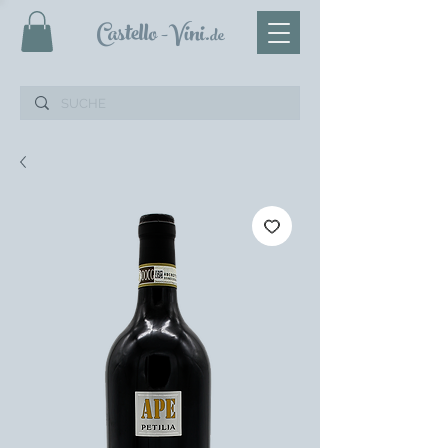
Castello
-Vini
.de