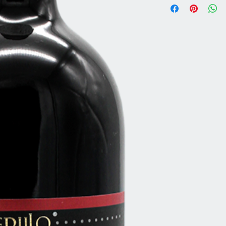
Weintyp
Region
Weingut
Rebsorte
Jahrgang
Flaschengröße
Lagerpotenzial (ab
Jahrgang)
Speiseempfehlun
Anbauart
Alkoholgehalt