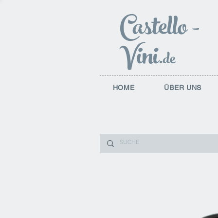
Castello
-
Vini
.de
HOME
ÜBER UNS