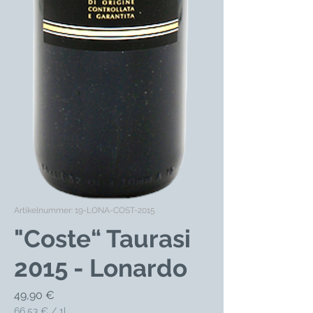
Artikelnummer: 19-LONA-COST-2015
"Coste“ Taurasi
2015 - Lonardo
Preis
49,90 €
66,53 €
/
1l