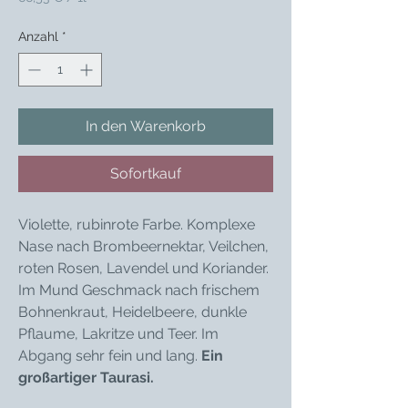
66,53 €
pro
Anzahl
*
1
Liter
In den Warenkorb
Sofortkauf
Violette, rubinrote Farbe. Komplexe
Nase nach Brombeernektar, Veilchen,
roten Rosen, Lavendel und Koriander.
Im Mund Geschmack nach frischem
Bohnenkraut, Heidelbeere, dunkle
Pflaume, Lakritze und Teer. Im
Abgang sehr fein und lang.
Ein
großartiger Taurasi.