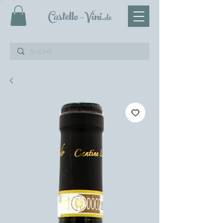
Castello
-Vini
.de