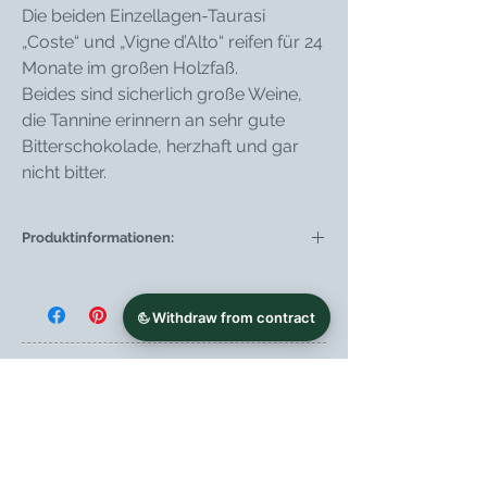
Die beiden Einzellagen-Taurasi
„Coste“ und „Vigne d’Alto“ reifen für 24
Monate im großen Holzfaß.
Beides sind sicherlich große Weine,
die Tannine erinnern an sehr gute
Bitterschokolade, herzhaft und gar
nicht bitter.
Produktinformationen:
Weintyp
Rotwein
Region
Kampanien
Weingut
Azienda Agricola
Contrade di
Taurasi -
Lonardo ss