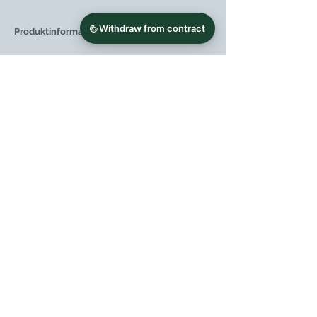
Produktinformationen:
Weintyp
Weißwein
Region
Kampanien
Weingut
Azienda Agricola
Fonzone
Caccese SA
Rebsorte
Greco di Tufo
(100%)
Jahrgang
2021
Flaschengröße
0,75 l
Lagerpotenzial (ab
10-15 Jahre
Jahrgang)