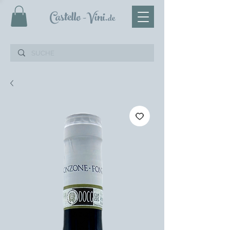
Castello
-Vini
.de