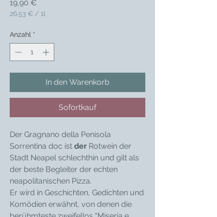
Preis
19,90 €
26,53 €
/
1l
26,53 €
pro
Anzahl
*
1
Liter
In den Warenkorb
Sofortkauf
Der Gragnano della Penisola
Sorrentina doc ist
der
Rotwein der
Stadt Neapel schlechthin und gilt als
der beste Begleiter der echten
neapolitanischen Pizza.
Er wird in Geschichten, Gedichten und
Komödien erwähnt, von denen die
berühmteste zweifellos "Miseria e