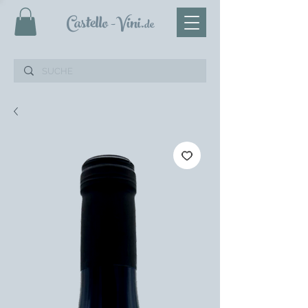
Castello
-Vini
.de