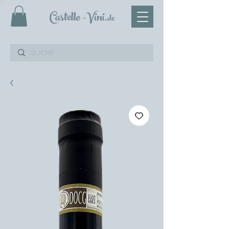
Castello
-Vini
.de