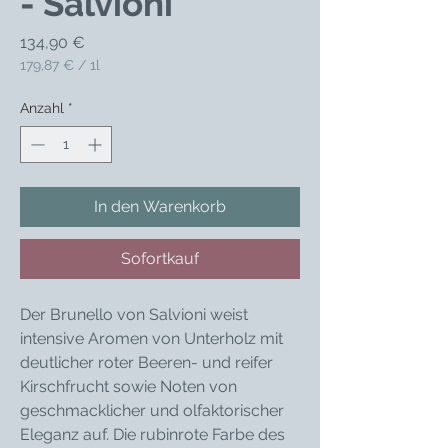
- Salvioni
Preis
134,90 €
179,87 €
/
1l
179,87 €
pro
Anzahl
*
1
Liter
In den Warenkorb
Sofortkauf
Der Brunello von Salvioni weist
intensive Aromen von Unterholz mit
deutlicher roter Beeren- und reifer
Kirschfrucht sowie Noten von
geschmacklicher und olfaktorischer
Eleganz auf. Die rubinrote Farbe des