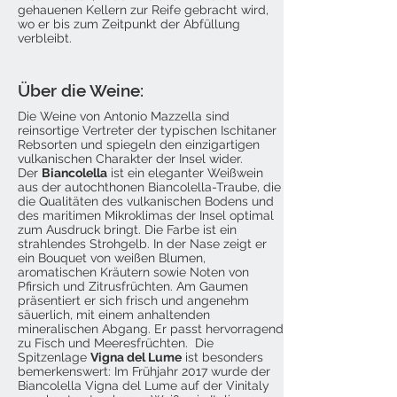
gehauenen Kellern zur Reife gebracht wird,
wo er bis zum Zeitpunkt der Abfüllung
verbleibt.
Über die Weine:
Die Weine von Antonio Mazzella sind
reinsortige Vertreter der typischen Ischitaner
Rebsorten und spiegeln den einzigartigen
vulkanischen Charakter der Insel wider.
Der
Biancolella
ist ein eleganter Weißwein
aus der autochthonen Biancolella-Traube, die
die Qualitäten des vulkanischen Bodens und
des maritimen Mikroklimas der Insel optimal
zum Ausdruck bringt. Die Farbe ist ein
strahlendes Strohgelb. In der Nase zeigt er
ein Bouquet von weißen Blumen,
aromatischen Kräutern sowie Noten von
Pfirsich und Zitrusfrüchten. Am Gaumen
präsentiert er sich frisch und angenehm
säuerlich, mit einem anhaltenden
mineralischen Abgang. Er passt hervorragend
zu Fisch und Meeresfrüchten. Die
Spitzenlage
Vigna del Lume
ist besonders
bemerkenswert: Im Frühjahr 2017 wurde der
Biancolella Vigna del Lume auf der Vinitaly