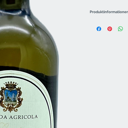
Produktinformationen
Weintyp
Region
Weingut
Rebsorte
Jahrgang