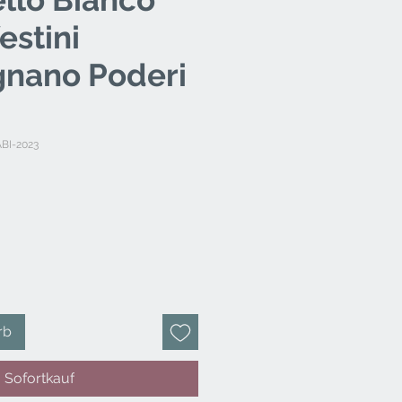
estini
nano Poderi
ABI-2023
rb
Sofortkauf