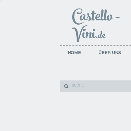
Castello
-
Vini
.de
HOME
ÜBER UNS