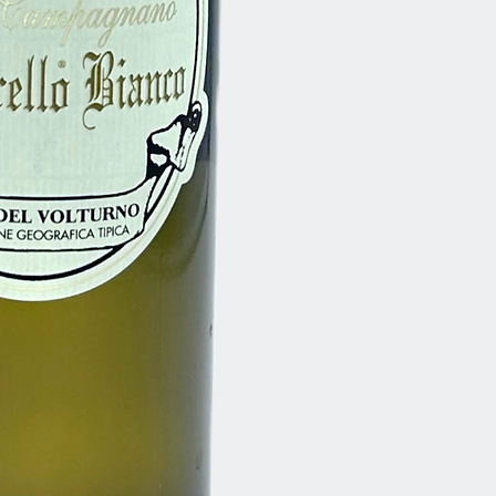
Flaschengröße
Lagerpotenzial (ab
Jahrgang)
Speiseempfehlun
Anbauart
Alkoholgehalt
Allergenhinweis
Sofort versandfertig,